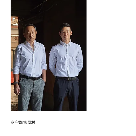
意宇郡揖屋村
（現 松江市東出雲町揖屋）